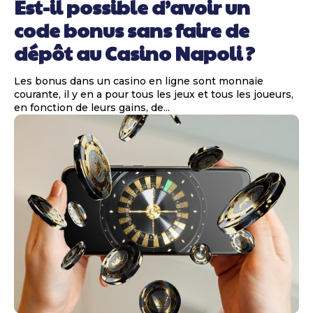
Est-il possible d’avoir un
code bonus sans faire de
dépôt au Casino Napoli ?
Les bonus dans un casino en ligne sont monnaie
courante, il y en a pour tous les jeux et tous les joueurs,
en fonction de leurs gains, de...