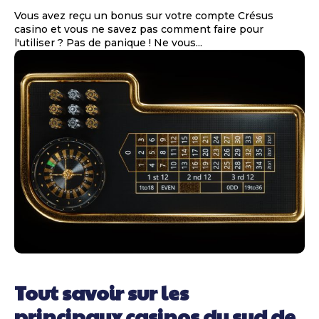
Vous avez reçu un bonus sur votre compte Crésus
casino et vous ne savez pas comment faire pour
l'utiliser ? Pas de panique ! Ne vous...
Tout savoir sur les
principaux casinos du sud de