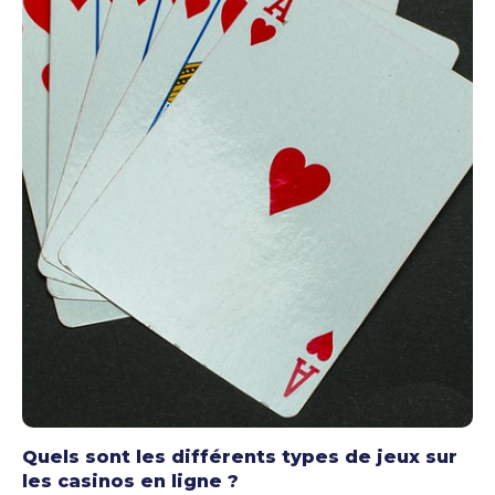
Quels sont les différents types de jeux sur
les casinos en ligne ?