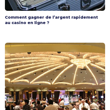
Comment gagner de l’argent rapidement
au casino en ligne ?