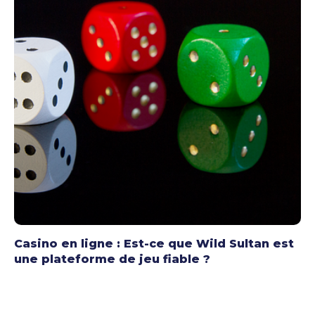
Casino en ligne : Est-ce que Wild Sultan est
une plateforme de jeu fiable ?