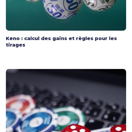
Keno : calcul des gains et règles pour les
tirages