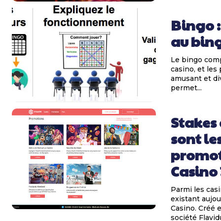
Bingo 
au bing
Le bingo comp
casino, et les 
amusant et div
permet...
Stakes 
sont le
promot
Casino 
Parmi les cas
existant aujo
Casino. Créé 
société Flavidu