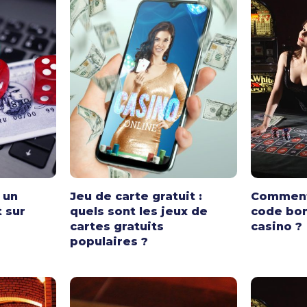
 un
Jeu de carte gratuit :
Comment
 sur
quels sont les jeux de
code bon
cartes gratuits
casino ?
populaires ?