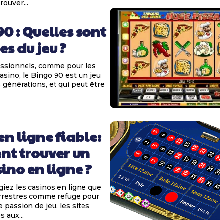
rouver...
0 : Quelles sont
es du jeu ?
essionnels, comme pour les
sino, le Bingo 90 est un jeu
 générations, et qui peut être
en ligne fiable:
t trouver un
ino en ligne ?
égiez les casinos en ligne que
errestres comme refuge pour
e passion de jeu, les sites
 aux...