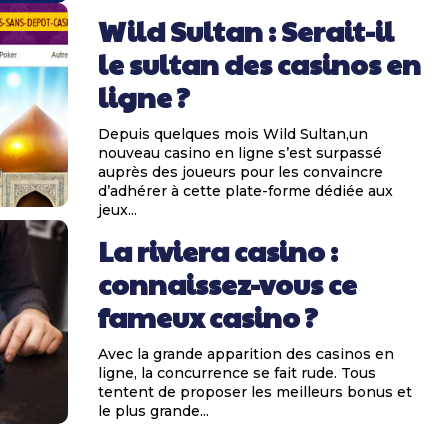
Wild Sultan : Serait-il
le sultan des casinos en
ligne ?
Depuis quelques mois Wild Sultan,un
nouveau casino en ligne s’est surpassé
auprès des joueurs pour les convaincre
d’adhérer à cette plate-forme dédiée aux
jeux...
La riviera casino :
connaissez-vous ce
fameux casino ?
Avec la grande apparition des casinos en
ligne, la concurrence se fait rude. Tous
tentent de proposer les meilleurs bonus et
le plus grande...