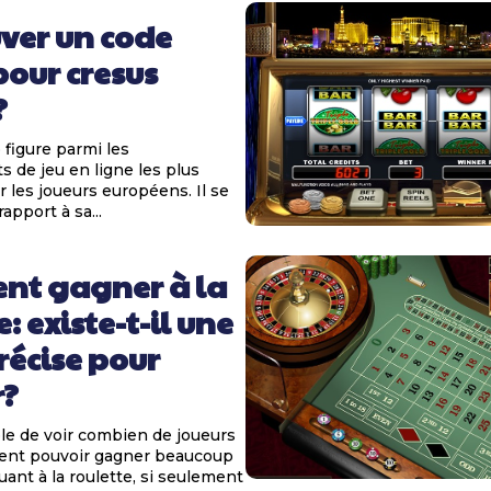
ver un code
our cresus
?
 figure parmi les
 de jeu en ligne les plus
r les joueurs européens. Il se
apport à sa...
t gagner à la
: existe-t-il une
récise pour
?
ble de voir combien de joueurs
ent pouvoir gagner beaucoup
uant à la roulette, si seulement