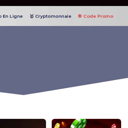
no En Ligne
🥇 Cryptomonnaie
🎯 Code Promo