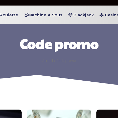
 Roulette
🥇Machine À Sous
🤑 Blackjack
🕹️ Casi
Code promo
Accueil
Code promo