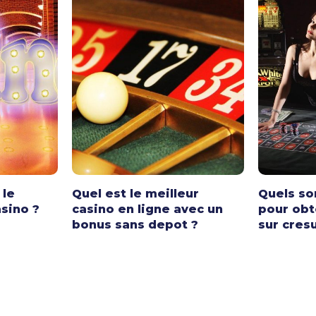
le
Quel est le meilleur
Quels so
sino ?
casino en ligne avec un
pour obt
bonus sans depot ?
sur cres