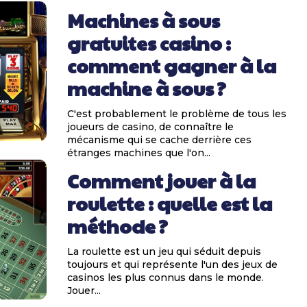
Machines à sous
gratuites casino :
comment gagner à la
machine à sous ?
C'est probablement le problème de tous les
joueurs de casino, de connaître le
mécanisme qui se cache derrière ces
étranges machines que l'on...
Comment jouer à la
roulette : quelle est la
méthode ?
La roulette est un jeu qui séduit depuis
toujours et qui représente l'un des jeux de
casinos les plus connus dans le monde.
Jouer...