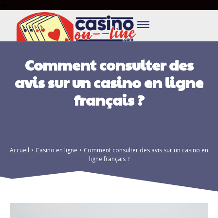
Comment consulter des
avis sur un casino en ligne
français ?
Accueil
Casino en ligne
Comment consulter des avis sur un casino en
ligne français ?