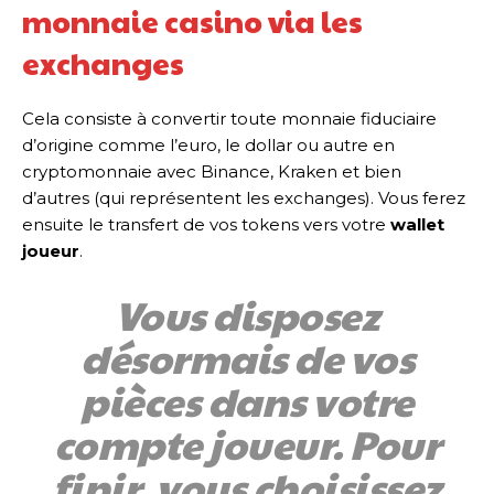
monnaie casino via les
exchanges
Cela consiste à convertir toute monnaie fiduciaire
d’origine comme l’euro, le dollar ou autre en
cryptomonnaie avec Binance, Kraken et bien
d’autres (qui représentent les exchanges). Vous ferez
ensuite le transfert de vos tokens vers votre
wallet
joueur
.
Vous disposez
désormais de vos
pièces dans votre
compte joueur. Pour
finir, vous choisissez