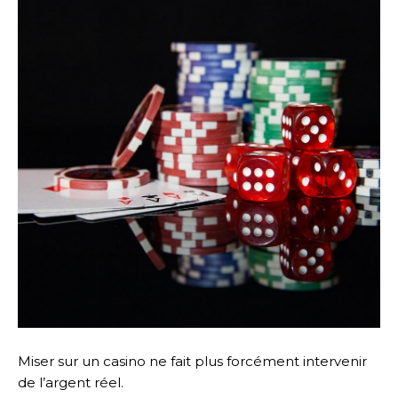
Miser sur un casino ne fait plus forcément intervenir
de l’argent réel.