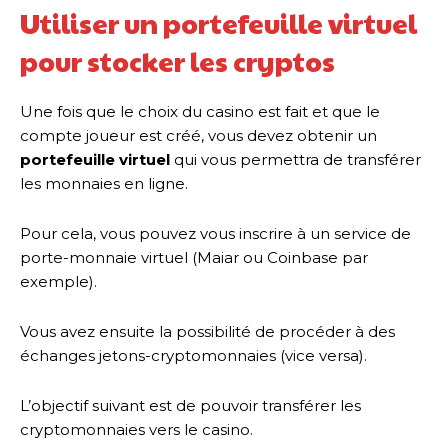
Utiliser un portefeuille virtuel
pour stocker les cryptos
Une fois que le choix du casino est fait et que le
compte joueur est créé, vous devez obtenir un
portefeuille virtuel
qui vous permettra de transférer
les monnaies en ligne.
Pour cela, vous pouvez vous inscrire à un service de
porte-monnaie virtuel (Maiar ou Coinbase par
exemple).
Vous avez ensuite la possibilité de procéder à des
échanges jetons-cryptomonnaies (vice versa).
L’objectif suivant est de pouvoir transférer les
cryptomonnaies vers le casino.