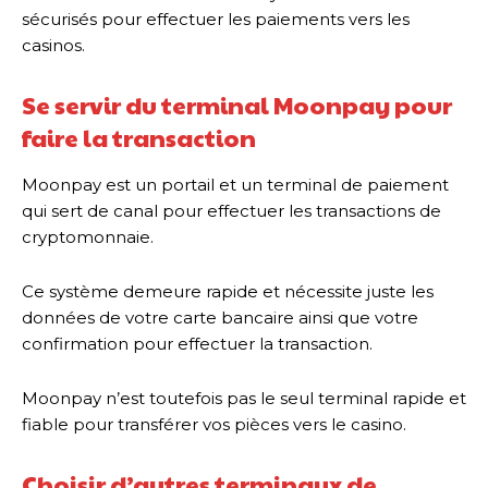
sécurisés pour effectuer les paiements vers les
casinos.
Se servir du terminal Moonpay pour
faire la transaction
Moonpay est un portail et un terminal de paiement
qui sert de canal pour effectuer les transactions de
cryptomonnaie.
Ce système demeure rapide et nécessite juste les
données de votre carte bancaire ainsi que votre
confirmation pour effectuer la transaction.
Moonpay n’est toutefois pas le seul terminal rapide et
fiable pour transférer vos pièces vers le casino.
Choisir d’autres terminaux de