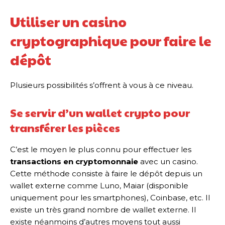
Utiliser un casino
cryptographique pour faire le
dépôt
Plusieurs possibilités s’offrent à vous à ce niveau.
Se servir d’un wallet crypto pour
transférer les pièces
C’est le moyen le plus connu pour effectuer les
transactions en cryptomonnaie
avec un casino.
Cette méthode consiste à faire le dépôt depuis un
wallet externe comme Luno, Maiar (disponible
uniquement pour les smartphones), Coinbase, etc. Il
existe un très grand nombre de wallet externe. Il
existe néanmoins d’autres moyens tout aussi