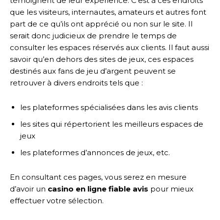
témoignent de leur expérience. C’est à ces endroits
que les visiteurs, internautes, amateurs et autres font
part de ce qu’ils ont apprécié ou non sur le site. Il
serait donc judicieux de prendre le temps de
consulter les espaces réservés aux clients. Il faut aussi
savoir qu’en dehors des sites de jeux, ces espaces
destinés aux fans de jeu d’argent peuvent se
retrouver à divers endroits tels que :
les plateformes spécialisées dans les avis clients
les sites qui répertorient les meilleurs espaces de
jeux
les plateformes d’annonces de jeux, etc.
En consultant ces pages, vous serez en mesure
d’avoir un
casino
en
ligne
fiable
avis
pour mieux
effectuer votre sélection.