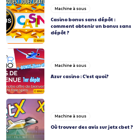
Machine à sous
Casino bonus sans dépôt :
comment obtenir un bonus sans
dépôt ?
Machine à sous
Azur casino : C’est quoi?
Machine à sous
Où trouver des avis sur jetx cbet ?